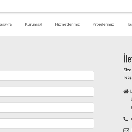
asayfa
Kurumsal
Hizmetlerimiz
Projelerimiz
Ta
İl
Size
ilet
L
+