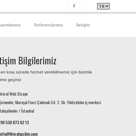
sarımlarımız
Referanslarımız
İletişim
etişim Bilgilerimiz
 en kısa sürede hizmet verebilmemiz için bizimle
işime geçiniz
iteral Web Dizayn
Şirinevler, Mareşal Fevzi Çakmak Cd. 2. Sk. Yıldızdelen iş merkezi
Bahçelievler / İstanbul
90 530 873 62 13
info@literalyazilim.com