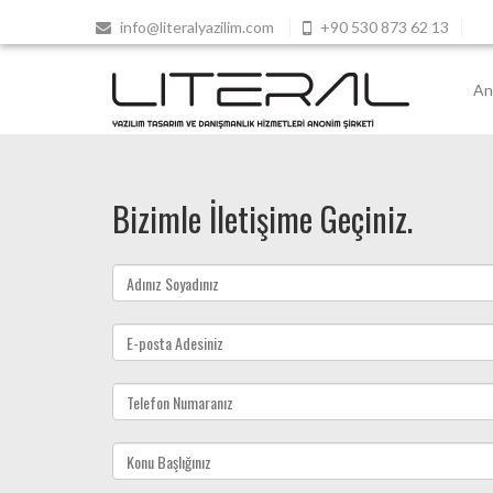
info@literalyazilim.com
+90 530 873 62 13
An
Bizimle İletişime Geçiniz.